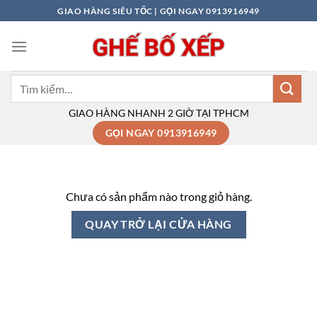
Bỏ
GIAO HÀNG SIÊU TỐC | GỌI NGAY 0913916949
qua
nội
dung
Tìm
kiếm:
GIAO HÀNG NHANH 2 GIỜ TẠI TPHCM
GỌI NGAY 0913916949
Chưa có sản phẩm nào trong giỏ hàng.
QUAY TRỞ LẠI CỬA HÀNG