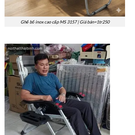
Ghế bố inox cao cấp MS 3157 | Giá bán=1tr250