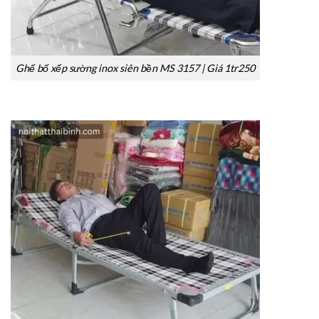
Ghế bố xếp sường inox siên bền MS 3157 | Giá 1tr250