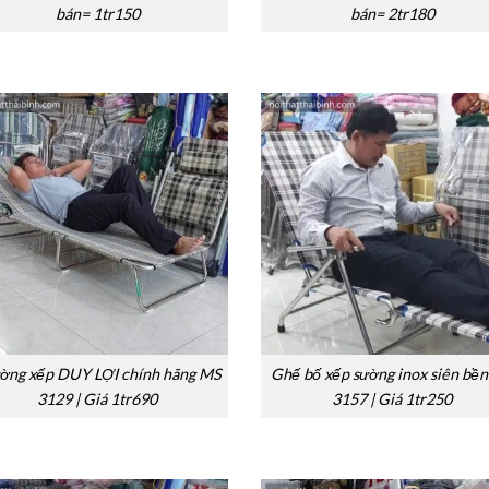
bán= 1tr150
bán= 2tr180
ờng xếp DUY LỢI chính hãng MS
Ghế bố xếp sường inox siên bề
3129 | Giá 1tr690
3157 | Giá 1tr250