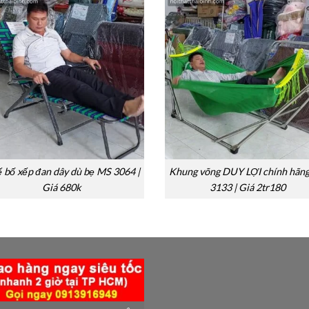
 bố xếp đan dây dù bẹ MS 3064 |
Khung võng DUY LỢI chính hãn
Giá 680k
3133 | Giá 2tr180