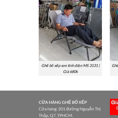
Ghế bố xếp sơn tỉnh điện MS 3131 |
Ghế
Giá 680k
CỬA HÀNG GHẾ BỐ XẾP
Cửa hàng: 201 đường Nguyễn Thị
Thập, Q7, TPHCM.