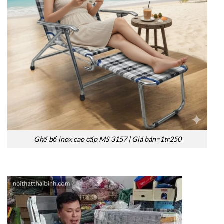
Ghế bố inox cao cấp MS 3157 | Giá bán=1tr250