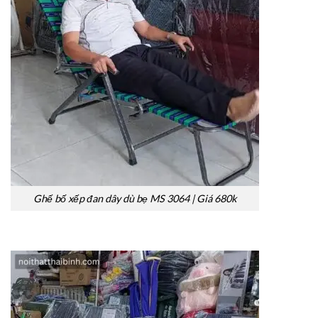
Ghế bố xếp đan dây dù bẹ MS 3064 | Giá 680k