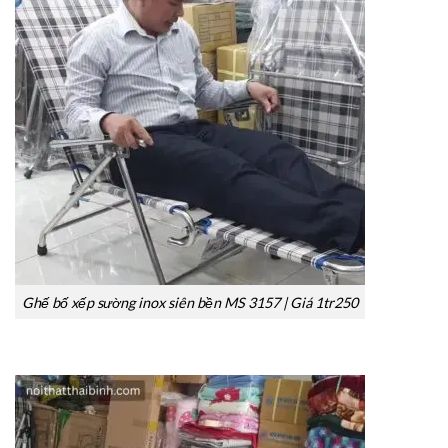
Ghế bố xếp sường inox siên bền MS 3157 | Giá 1tr250