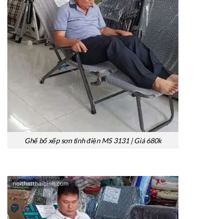
Ghế bố xếp sơn tỉnh điện MS 3131 | Giá 680k