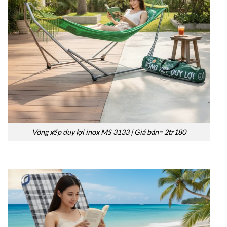
Võng xếp duy lợi inox MS 3133 | Giá bán= 2tr180