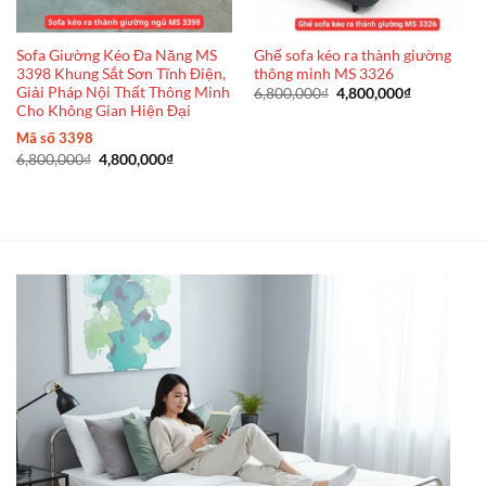
Sofa Giường Kéo Đa Năng MS
Ghế sofa kéo ra thành giường
3398 Khung Sắt Sơn Tĩnh Điện,
thông minh MS 3326
Giải Pháp Nội Thất Thông Minh
Giá
Giá
6,800,000
₫
4,800,000
₫
gốc
hiện
Cho Không Gian Hiện Đại
là:
tại
6,800,000₫.
là:
Mã số 3398
4,800,000₫
Giá
Giá
6,800,000
₫
4,800,000
₫
gốc
hiện
là:
tại
6,800,000₫.
là:
4,800,000₫.