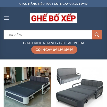
Bỏ
GIAO HÀNG SIÊU TỐC | GỌI NGAY 0913916949
qua
nội
dung
Tìm
kiếm:
GIAO HÀNG NHANH 2 GIỜ TẠI TPHCM
TRANG CHỦ
/
SOFA NỆM
GỌI NGAY 0913916949