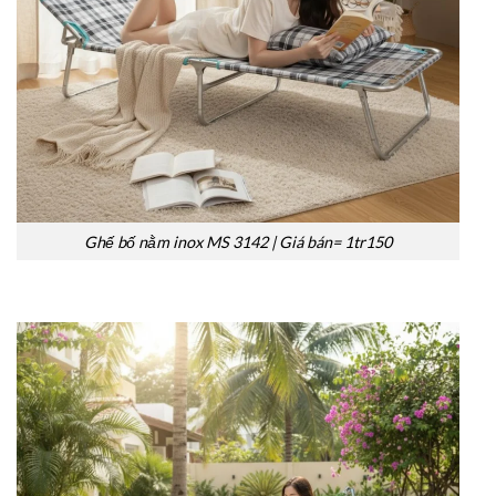
Ghế bố nằm inox MS 3142 | Giá bán= 1tr150