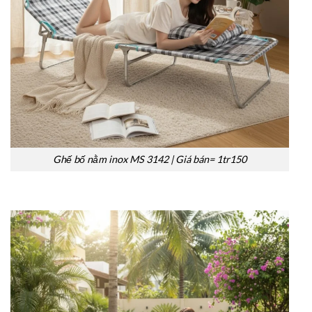
Ghế bố nằm inox MS 3142 | Giá bán= 1tr150