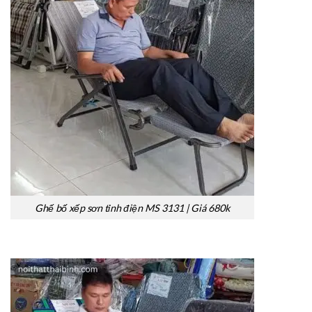
Ghế bố xếp sơn tỉnh điện MS 3131 | Giá 680k