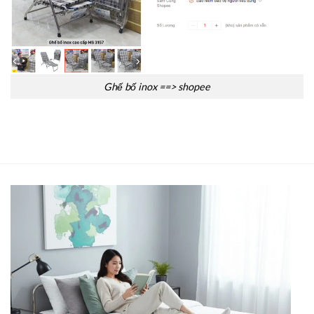
Ghế bố inox ==> shopee