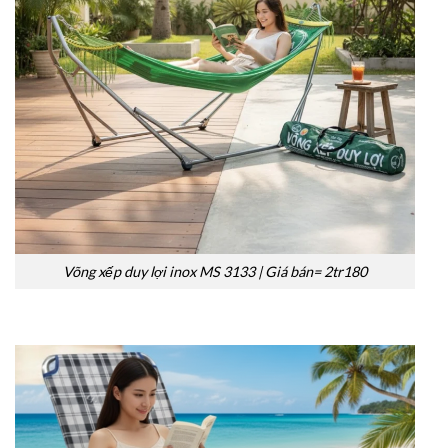
Võng xếp duy lợi inox MS 3133 | Giá bán= 2tr180