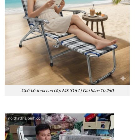
Ghế bố inox cao cấp MS 3157 | Giá bán=1tr250