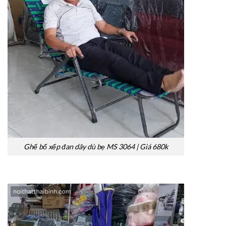
Ghế bố xếp đan dây dù bẹ MS 3064 | Giá 680k