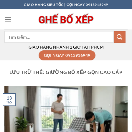
Bỏ
GIAO HÀNG SIÊU TỐC | GỌI NGAY 0913916949
qua
nội
dung
Tìm
kiếm:
GIAO HÀNG NHANH 2 GIỜ TẠI TPHCM
GỌI NGAY 0913916949
LƯU TRỮ THẺ:
GIƯỜNG BỐ XẾP GỌN CAO CẤP
13
Th5