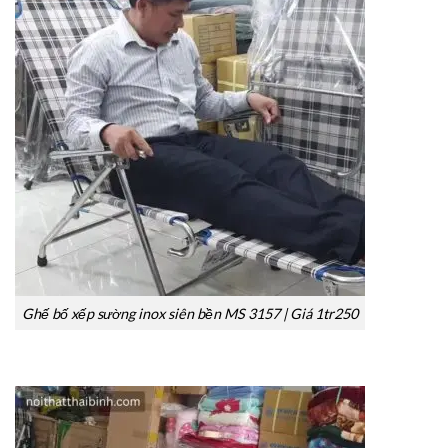
Ghế bố xếp sường inox siên bền MS 3157 | Giá 1tr250