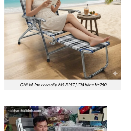
Ghế bố inox cao cấp MS 3157 | Giá bán=1tr250