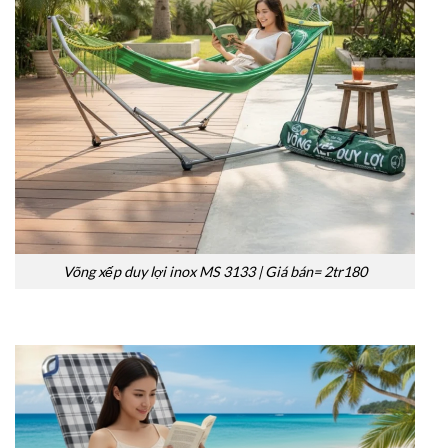
Võng xếp duy lợi inox MS 3133 | Giá bán= 2tr180