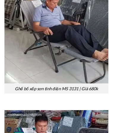
Ghế bố xếp sơn tỉnh điện MS 3131 | Giá 680k