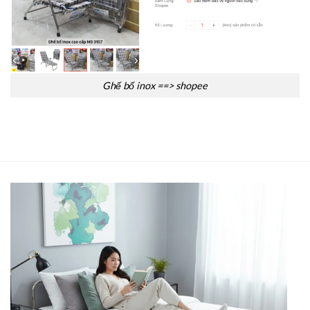
Ghế bố inox ==> shopee