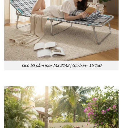
Ghế bố nằm inox MS 3142 | Giá bán= 1tr150