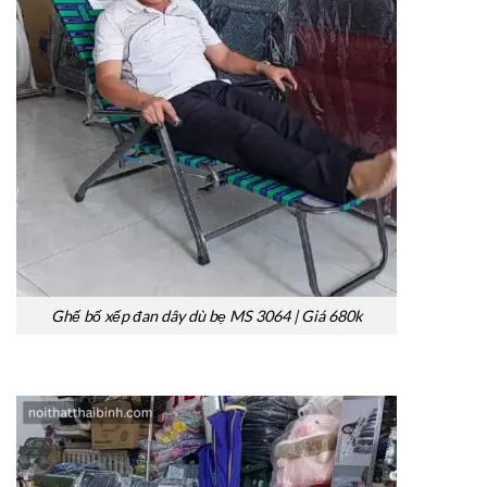
Ghế bố xếp đan dây dù bẹ MS 3064 | Giá 680k