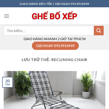
Bỏ
GIAO HÀNG SIÊU TỐC | GỌI NGAY 0913916949
qua
nội
dung
Tìm
kiếm:
GIAO HÀNG NHANH 2 GIỜ TẠI TPHCM
GỌI NGAY 0913916949
LƯU TRỮ THẺ:
RECLINING CHAIR
20
Th4