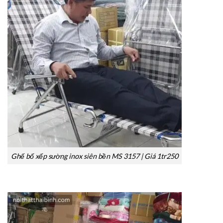
Ghế bố xếp sường inox siên bền MS 3157 | Giá 1tr250