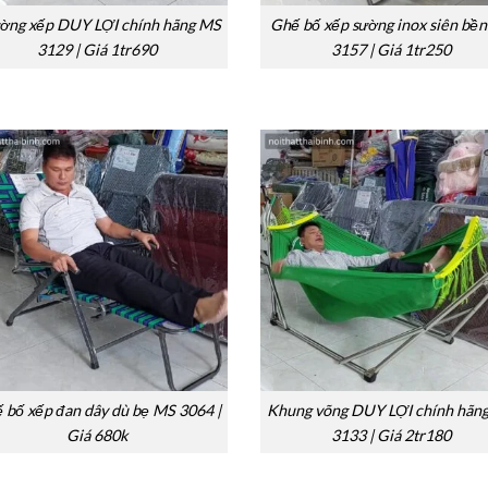
ờng xếp DUY LỢI chính hãng MS
Ghế bố xếp sường inox siên bề
3129 | Giá 1tr690
3157 | Giá 1tr250
 bố xếp đan dây dù bẹ MS 3064 |
Khung võng DUY LỢI chính hãn
Giá 680k
3133 | Giá 2tr180