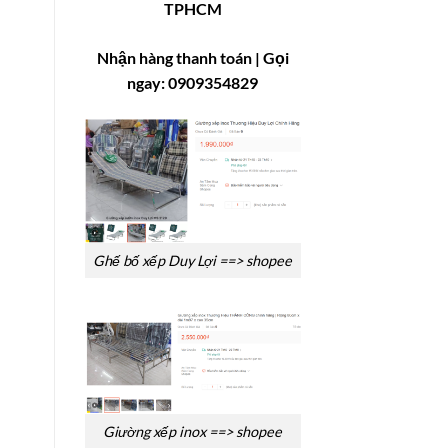
TPHCM
Nhận hàng thanh toán
| Gọi
ngay: 0909354829
Ghế bố xếp Duy Lợi ==> shopee
Giường xếp inox ==> shopee