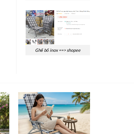
Ghế bố inox ==> shopee