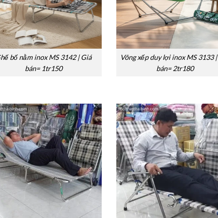
hế bố nằm inox MS 3142 | Giá
Võng xếp duy lợi inox MS 3133 |
bán= 1tr150
bán= 2tr180