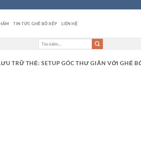
PHẨM
TIN TỨC GHẾ BỐ XẾP
LIÊN HỆ
Tìm
kiếm:
LƯU TRỮ THẺ:
SETUP GÓC THƯ GIÃN VỚI GHẾ B