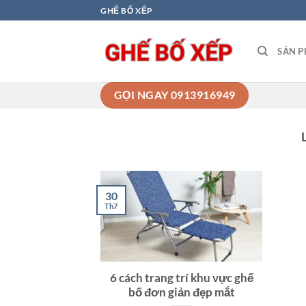
Bỏ
GHẾ BỐ XẾP
qua
nội
SẢN 
dung
GỌI NGAY 0913916949
30
Th7
6 cách trang trí khu vực ghế
bố đơn giản đẹp mắt