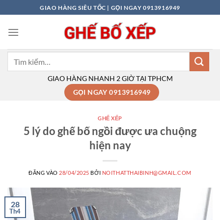
Bỏ
GIAO HÀNG SIÊU TỐC | GỌI NGAY 0913916949
qua
nội
dung
Tìm
kiếm:
GIAO HÀNG NHANH 2 GIỜ TẠI TPHCM
GỌI NGAY 0913916949
GHẾ XẾP
5 lý do ghế bố ngồi được ưa chuộng
hiện nay
ĐĂNG VÀO
28/04/2025
BỞI
NOITHATTHAIBINH@GMAIL.COM
28
Th4