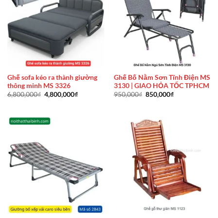
Ghế sofa kéo ra thành giường
Ghế Bố Nằm Sơn Tĩnh Điện MS
thông minh MS 3326
3130 | GIAO HỎA TỐC TPHCM
Giá
Giá
Giá
Giá
6,800,000
₫
4,800,000
₫
950,000
₫
850,000
₫
gốc
hiện
gốc
hiện
là:
tại
là:
tại
6,800,000₫.
là:
950,000₫.
là:
4,800,000₫.
850,000₫.