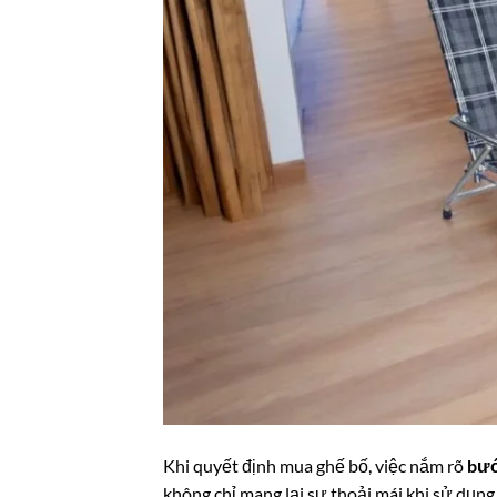
Khi quyết định mua ghế bố, việc nắm rõ
bướ
không chỉ mang lại sự thoải mái khi sử dụn