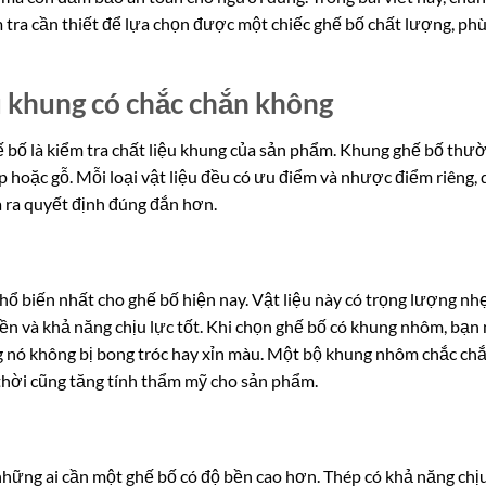
tra cần thiết để lựa chọn được một chiếc ghế bố chất lượng, ph
u khung có chắc chắn không
ế bố là kiểm tra chất liệu khung của sản phẩm. Khung ghế bố thư
p hoặc gỗ. Mỗi loại vật liệu đều có ưu điểm và nhược điểm riêng, 
ưa ra quyết định đúng đắn hơn.
 biến nhất cho ghế bố hiện nay. Vật liệu này có trọng lượng nhẹ
n và khả năng chịu lực tốt. Khi chọn ghế bố có khung nhôm, bạn
g nó không bị bong tróc hay xỉn màu. Một bộ khung nhôm chắc ch
thời cũng tăng tính thẩm mỹ cho sản phẩm.
hững ai cần một ghế bố có độ bền cao hơn. Thép có khả năng chị