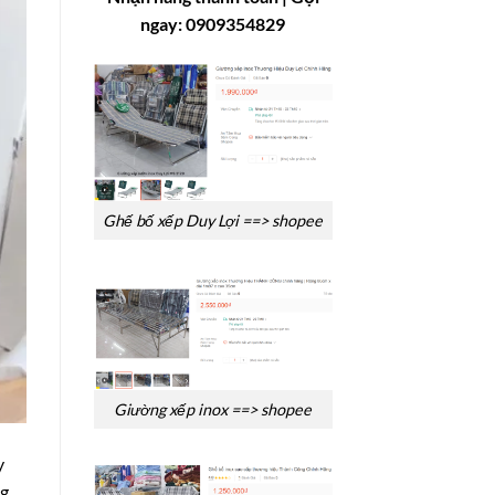
ngay: 0909354829
Ghế bố xếp Duy Lợi ==> shopee
Giường xếp inox ==> shopee
y
ng