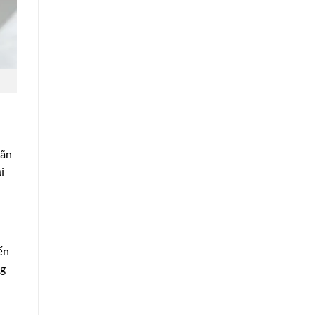
iãn
i
ến
ng