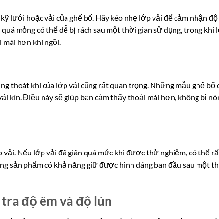
 kỹ lưới hoặc vải của ghế bố. Hãy kéo nhẹ lớp vải để cảm nhận độ
 quá mỏng có thể dễ bị rách sau một thời gian sử dụng, trong khi 
i mái hơn khi ngồi.
ng thoát khí của lớp vải cũng rất quan trọng. Những mẫu ghế bố 
ải kín. Điều này sẽ giúp bạn cảm thấy thoải mái hơn, không bị nó
p vải. Nếu lớp vải đã giãn quá mức khi được thử nghiệm, có thể rấ
hững sản phẩm có khả năng giữ được hình dáng ban đầu sau một th
 tra độ êm và độ lún