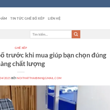
PHẨM
TIN TỨC GHẾ BỐ XẾP
LIÊN HỆ
Tìm
kiếm:
GHẾ XẾP
bố trước khi mua giúp bạn chọn đúng
hàng chất lượng
/04/2025
BỞI
NOITHATTHAIBINH@GMAIL.COM