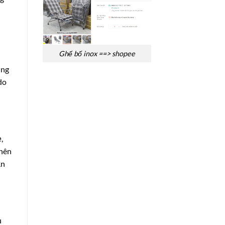
ù
Ghế bố inox ==> shopee
ờng
do
,
 nên
ắn
u