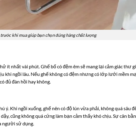
 trước khi mua giúp bạn chọn đúng hàng chất lượng
thử ít nhất vài phút. Ghế bố có đệm êm sẽ mang lại cảm giác thư g
hịu khi ngồi lâu. Nếu ghế không có đệm nhưng có lớp lưới mềm mạ
 có đủ đàn hồi hay không.
hú ý. Khi ngồi xuống, ghế nên có độ lún vừa phải, không quá sâu đ
dậy, cũng không quá cứng làm bạn cảm thấy khó chịu. Sự cân bằ
a người sử dụng.