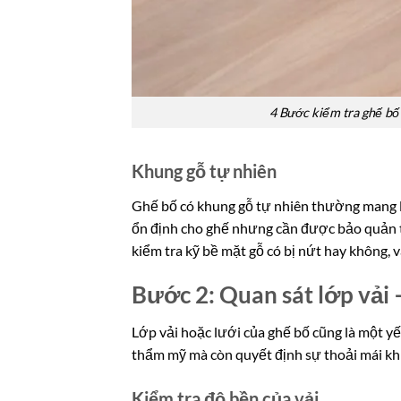
4 Bước kiểm tra ghế bố
Khung gỗ tự nhiên
Ghế bố có khung gỗ tự nhiên thường mang lạ
ổn định cho ghế nhưng cần được bảo quản t
kiểm tra kỹ bề mặt gỗ có bị nứt hay không,
Bước 2: Quan sát lớp vải –
Lớp vải hoặc lưới của ghế bố cũng là một y
thẩm mỹ mà còn quyết định sự thoải mái khi
Kiểm tra độ bền của vải