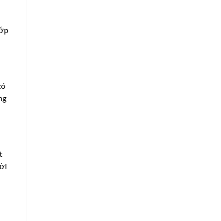
lớp
có
ng
t
ời