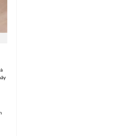
và
hãy
h