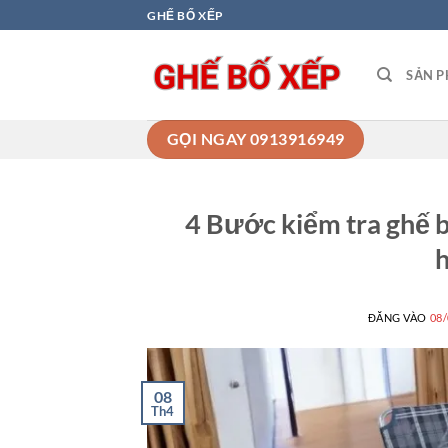
Bỏ
GHẾ BỐ XẾP
qua
nội
SẢN 
dung
GỌI NGAY 0913916949
4 Bước kiểm tra ghế 
ĐĂNG VÀO
08
08
Th4