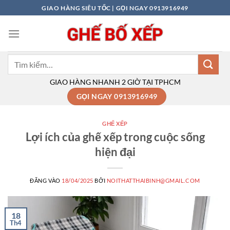
Bỏ
GIAO HÀNG SIÊU TỐC | GỌI NGAY 0913916949
qua
nội
dung
Tìm
kiếm:
GIAO HÀNG NHANH 2 GIỜ TẠI TPHCM
GỌI NGAY 0913916949
GHẾ XẾP
Lợi ích của ghế xếp trong cuộc sống
hiện đại
ĐĂNG VÀO
18/04/2025
BỞI
NOITHATTHAIBINH@GMAIL.COM
18
Th4