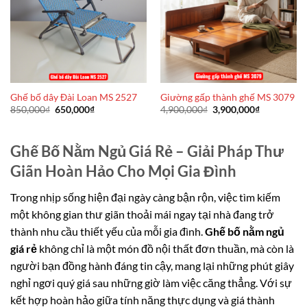
Ghế bố dây Đài Loan MS 2527
Giường gấp thành ghế MS 3079
Giá
Giá
Giá
Giá
850,000
₫
650,000
₫
4,900,000
₫
3,900,000
₫
gốc
hiện
gốc
hiện
là:
tại
là:
tại
850,000₫.
là:
4,900,000₫.
là:
650,000₫.
3,900,000₫
Ghế Bố Nằm Ngủ Giá Rẻ – Giải Pháp Thư
Giãn Hoàn Hảo Cho Mọi Gia Đình
Trong nhịp sống hiện đại ngày càng bận rộn, việc tìm kiếm
một không gian thư giãn thoải mái ngay tại nhà đang trở
thành nhu cầu thiết yếu của mỗi gia đình.
Ghế bố nằm ngủ
giá rẻ
không chỉ là một món đồ nội thất đơn thuần, mà còn là
người bạn đồng hành đáng tin cậy, mang lại những phút giây
nghỉ ngơi quý giá sau những giờ làm việc căng thẳng. Với sự
kết hợp hoàn hảo giữa tính năng thực dụng và giá thành