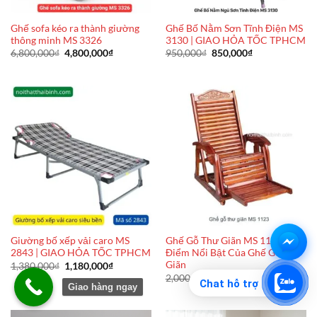
Ghế sofa kéo ra thành giường
Ghế Bố Nằm Sơn Tĩnh Điện MS
thông minh MS 3326
3130 | GIAO HỎA TỐC TPHCM
Giá
Giá
Giá
Giá
6,800,000
₫
4,800,000
₫
950,000
₫
850,000
₫
gốc
hiện
gốc
hiện
là:
tại
là:
tại
6,800,000₫.
là:
950,000₫.
là:
4,800,000₫.
850,000₫.
Giường bố xếp vải caro MS
Ghế Gỗ Thư Giãn MS 1123 – Ưu
2843 | GIAO HỎA TỐC TPHCM
Điểm Nổi Bật Của Ghế Gỗ Thư
Giãn
Giá
Giá
1,380,000
₫
1,180,000
₫
gốc
hiện
Giá
Giá
2,000,000
₫
1,500,000
₫
Chat hỗ trợ
là:
tại
gốc
hiện
Giao hàng ngay
1,380,000₫.
là:
là:
tại
1,180,000₫.
2,000,000₫.
là:
1,500,000₫