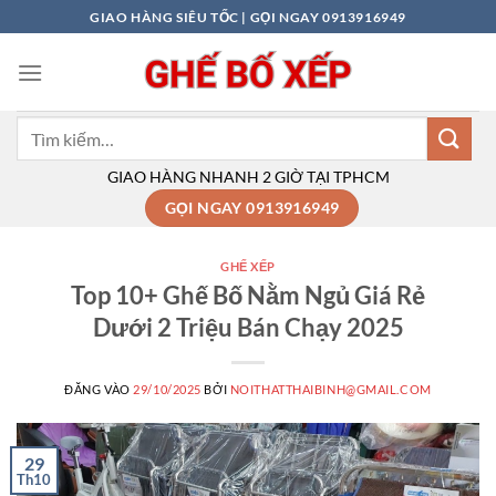
Bỏ
GIAO HÀNG SIÊU TỐC | GỌI NGAY 0913916949
qua
nội
dung
Tìm
kiếm:
GIAO HÀNG NHANH 2 GIỜ TẠI TPHCM
GỌI NGAY 0913916949
GHẾ XẾP
Top 10+ Ghế Bố Nằm Ngủ Giá Rẻ
Dưới 2 Triệu Bán Chạy 2025
ĐĂNG VÀO
29/10/2025
BỞI
NOITHATTHAIBINH@GMAIL.COM
29
Th10