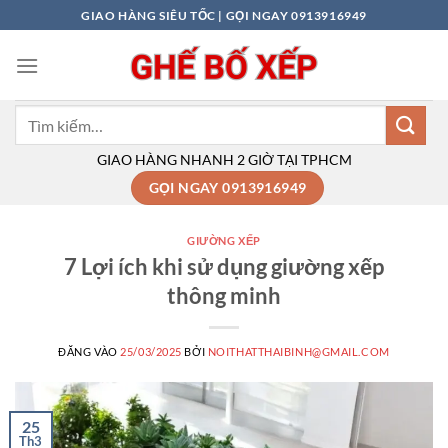
Bỏ
GIAO HÀNG SIÊU TỐC | GỌI NGAY 0913916949
qua
nội
dung
Tìm
kiếm:
GIAO HÀNG NHANH 2 GIỜ TẠI TPHCM
GỌI NGAY 0913916949
GIƯỜNG XẾP
7 Lợi ích khi sử dụng giường xếp
thông minh
ĐĂNG VÀO
25/03/2025
BỞI
NOITHATTHAIBINH@GMAIL.COM
25
Th3