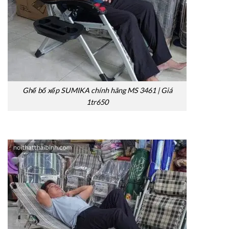
Ghế bố xếp SUMIKA chính hãng MS 3461 | Giá
1tr650