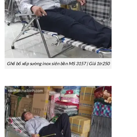
Ghế bố xếp sường inox siên bền MS 3157 | Giá 1tr250