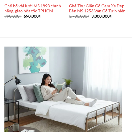
Ghế bố vải lưới MS 1893 chính
Ghế Thư Giãn Gỗ Căm Xe Đẹp
hãng, giao hỏa tốc TPHCM
Bền MS 1253 Vân Gỗ Tự Nhiên
Giá
Giá
Giá
Giá
790,000
₫
690,000
₫
3,700,000
₫
3,000,000
₫
gốc
hiện
gốc
hiện
là:
tại
là:
tại
790,000₫.
là:
3,700,000₫.
là:
690,000₫.
3,000,000₫