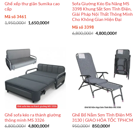
Ghế xếp thư giãn Sumika cao
Sofa Giường Kéo Đa Năng MS
cấp
3398 Khung Sắt Sơn Tĩnh Điện,
Giải Pháp Nội Thất Thông Minh
Mã số 3461
Cho Không Gian Hiện Đại
Giá
Giá
1,950,000
₫
1,650,000
₫
gốc
hiện
Mã số 3398
là:
tại
Giá
Giá
6,800,000
₫
4,800,000
₫
1,950,000₫.
là:
gốc
hiện
1,650,000₫.
là:
tại
6,800,000₫.
là:
4,800,000₫
Ghế sofa kéo ra thành giường
Ghế Bố Nằm Sơn Tĩnh Điện MS
thông minh MS 3326
3130 | GIAO HỎA TỐC TPHCM
Giá
Giá
Giá
Giá
6,800,000
₫
4,800,000
₫
950,000
₫
850,000
₫
gốc
hiện
gốc
hiện
là:
tại
là:
tại
6,800,000₫.
là:
950,000₫.
là: