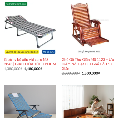
4,800,000₫.
850,000₫.
Giường bố xếp vải caro MS
Ghế Gỗ Thư Giãn MS 1123 – Ưu
2843 | GIAO HỎA TỐC TPHCM
Điểm Nổi Bật Của Ghế Gỗ Thư
Giãn
Giá
Giá
1,380,000
₫
1,180,000
₫
gốc
hiện
Giá
Giá
2,000,000
₫
1,500,000
₫
là:
tại
gốc
hiện
1,380,000₫.
là:
là:
tại
1,180,000₫.
2,000,000₫.
là:
1,500,000₫