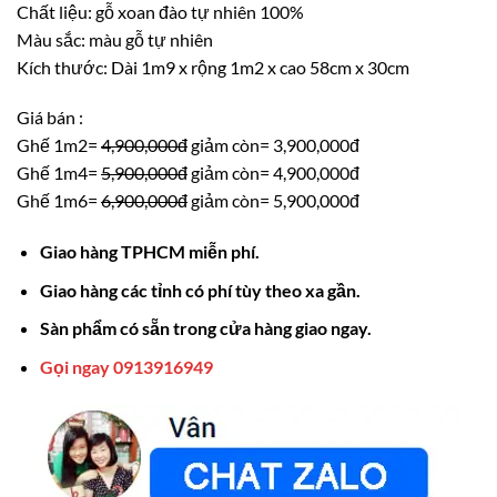
Chất liệu: gỗ xoan đào tự nhiên 100%
3,900,000₫.
Màu sắc: màu gỗ tự nhiên
Kích thước: Dài 1m9 x rộng 1m2 x cao 58cm x 30cm
Giá bán :
Ghế 1m2=
4,900,000đ
giảm còn= 3,900,000đ
Ghế 1m4=
5,900,000đ
giảm còn= 4,900,000đ
Ghế 1m6=
6,900,000đ
giảm còn= 5,900,000đ
Giao hàng TPHCM miễn phí.
Giao hàng các tỉnh có phí tùy theo xa gần.
Sàn phẩm có sẵn trong cửa hàng giao ngay.
Gọi ngay 0913916949