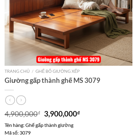
TRANG CHỦ
/
GHẾ BỐ GIƯỜNG XẾP
Giường gấp thành ghế MS 3079
Giá
Giá
4,900,000
3,900,000
₫
₫
gốc
hiện
Tên hàng: Ghế gấp thành giường
là:
tại
Mã số: 3079
4,900,000₫.
là: