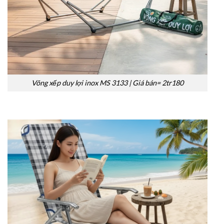
Võng xếp duy lợi inox MS 3133 | Giá bán= 2tr180