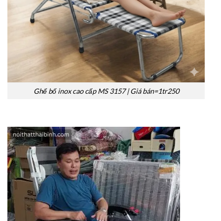
Ghế bố inox cao cấp MS 3157 | Giá bán=1tr250