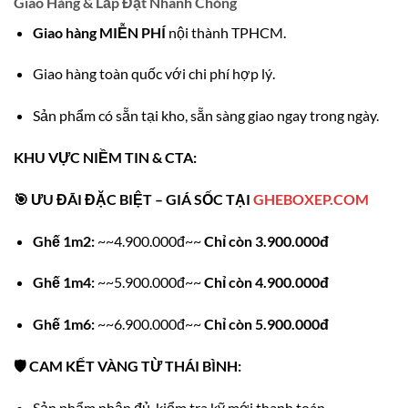
Giao Hàng & Lắp Đặt Nhanh Chóng
Giao hàng MIỄN PHÍ
nội thành TPHCM.
Giao hàng toàn quốc với chi phí hợp lý.
Sản phẩm có sẵn tại kho, sẵn sàng giao ngay trong ngày.
KHU VỰC NIỀM TIN & CTA:
🎯 ƯU ĐÃI ĐẶC BIỆT – GIÁ SỐC TẠI
GHEBOXEP.COM
Ghế 1m2:
~~4.900.000đ~~
Chỉ còn 3.900.000đ
Ghế 1m4:
~~5.900.000đ~~
Chỉ còn 4.900.000đ
Ghế 1m6:
~~6.900.000đ~~
Chỉ còn 5.900.000đ
🛡️ CAM KẾT VÀNG TỪ THÁI BÌNH:
Sản phẩm nhận đủ, kiểm tra kỹ mới thanh toán.