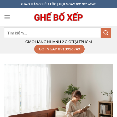
Bỏ
GIAO HÀNG SIÊU TỐC | GỌI NGAY 0913916949
qua
nội
dung
Tìm
kiếm:
GIAO HÀNG NHANH 2 GIỜ TẠI TPHCM
GỌI NGAY 0913916949