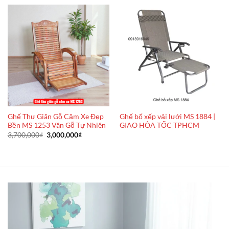
Ghế Thư Giãn Gỗ Căm Xe Đẹp
Ghế bố xếp vải lưới MS 1884 |
Bền MS 1253 Vân Gỗ Tự Nhiên
GIAO HỎA TỐC TPHCM
Giá
Giá
3,700,000
₫
3,000,000
₫
gốc
hiện
là:
tại
3,700,000₫.
là:
3,000,000₫.