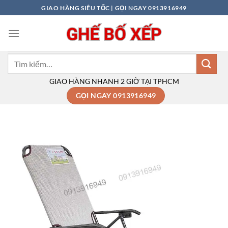
Bỏ
GIAO HÀNG SIÊU TỐC | GỌI NGAY 0913916949
qua
nội
dung
Tìm
kiếm:
GIAO HÀNG NHANH 2 GIỜ TẠI TPHCM
GỌI NGAY 0913916949