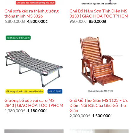
Ghế sofa kéo ra thành giường
Ghế Bố Nằm Sơn Tĩnh Điện MS
thông minh MS 3326
3130 | GIAO HỎA TỐC TPHCM
Giá
Giá
Giá
Giá
6,800,000
₫
4,800,000
₫
950,000
₫
850,000
₫
gốc
hiện
gốc
hiện
là:
tại
là:
tại
6,800,000₫.
là:
950,000₫.
là:
4,800,000₫.
850,000₫.
Giường bố xếp vải caro MS
Ghế Gỗ Thư Giãn MS 1123 – Ưu
2843 | GIAO HỎA TỐC TPHCM
Điểm Nổi Bật Của Ghế Gỗ Thư
Giãn
Giá
Giá
1,380,000
₫
1,180,000
₫
gốc
hiện
Giá
Giá
2,000,000
₫
1,500,000
₫
là:
tại
gốc
hiện
1,380,000₫.
là:
là:
tại
1,180,000₫.
2,000,000₫.
là:
1,500,000₫