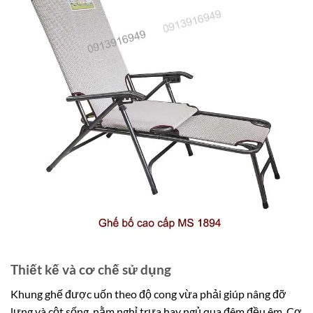
Thiết kế và cơ chế sử dụng
Khung ghế được uốn theo độ cong vừa phải giúp nâng đỡ
lưng và cột sống, nằm nghỉ trưa hay ngủ qua đêm đều êm. Cơ