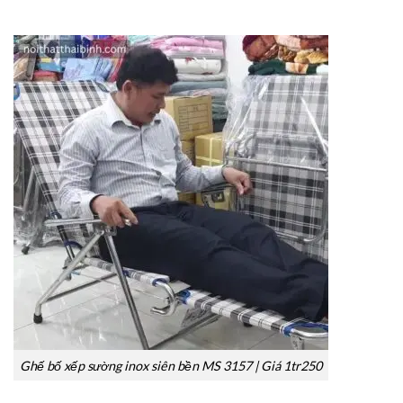
Ghế bố xếp sường inox siên bền MS 3157 | Giá 1tr250