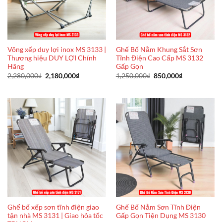
Võng xếp duy lợi inox MS 3133 |
Ghế Bố Nằm Khung Sắt Sơn
Thương hiệu DUY LỢI Chính
Tĩnh Điện Cao Cấp MS 3132
Hãng
Gấp Gọn
Giá
Giá
Giá
Giá
2,280,000
₫
2,180,000
₫
1,250,000
₫
850,000
₫
gốc
hiện
gốc
hiện
là:
tại
là:
tại
2,280,000₫.
là:
1,250,000₫.
là:
2,180,000₫.
850,000₫.
Ghế bố xếp sơn tĩnh điện giao
Ghế Bố Nằm Sơn Tĩnh Điện
tận nhà MS 3131 | Giao hỏa tốc
Gấp Gọn Tiện Dụng MS 3130