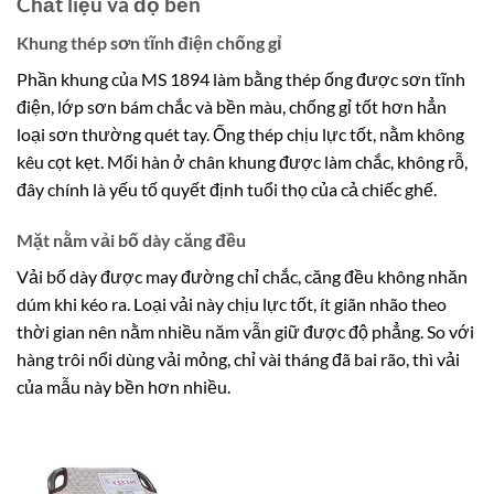
Chất liệu và độ bền
Khung thép sơn tĩnh điện chống gỉ
Phần khung của MS 1894 làm bằng thép ống được sơn tĩnh
điện, lớp sơn bám chắc và bền màu, chống gỉ tốt hơn hẳn
loại sơn thường quét tay. Ống thép chịu lực tốt, nằm không
kêu cọt kẹt. Mối hàn ở chân khung được làm chắc, không rỗ,
đây chính là yếu tố quyết định tuổi thọ của cả chiếc ghế.
Mặt nằm vải bố dày căng đều
Vải bố dày được may đường chỉ chắc, căng đều không nhăn
dúm khi kéo ra. Loại vải này chịu lực tốt, ít giãn nhão theo
thời gian nên nằm nhiều năm vẫn giữ được độ phẳng. So với
hàng trôi nổi dùng vải mỏng, chỉ vài tháng đã bai rão, thì vải
của mẫu này bền hơn nhiều.