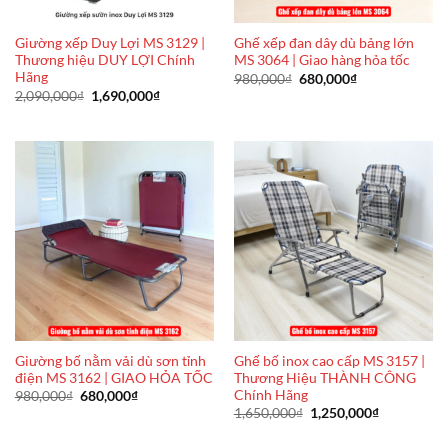
Giường xếp Duy Lợi MS 3129 |
Ghế xếp đan dây dù bảng lớn
Thương hiệu DUY LỢI Chính
MS 3064 | Giao hàng hỏa tốc
Hãng
Giá
Giá
980,000
₫
680,000
₫
gốc
hiện
Giá
Giá
2,090,000
₫
1,690,000
₫
là:
tại
gốc
hiện
980,000₫.
là:
là:
tại
680,000₫.
2,090,000₫.
là:
1,690,000₫.
Giường bố nằm vải dù sơn tỉnh
Ghế bố inox cao cấp MS 3157 |
điện MS 3162 | GIAO HỎA TỐC
Thương Hiệu THÀNH CÔNG
Chính Hãng
Giá
Giá
980,000
₫
680,000
₫
gốc
hiện
Giá
Giá
1,650,000
₫
1,250,000
₫
là:
tại
gốc
hiện
980,000₫.
là:
là:
tại
680,000₫.