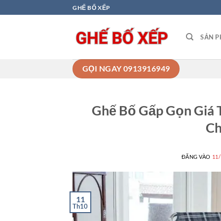
Bỏ
GHẾ BỐ XẾP
qua
nội
SẢN 
dung
GỌI NGAY 0913916949
Ghế Bố Gấp Gọn Giá 
Ch
ĐĂNG VÀO
11
11
Th10