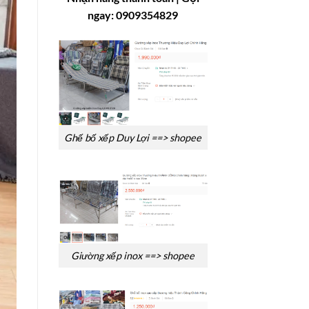
ngay: 0909354829
Ghế bố xếp Duy Lợi ==> shopee
Giường xếp inox ==> shopee