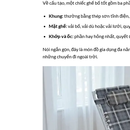
Về cấu tạo, một chiếc ghế bố tốt gồm ba ph
Khung:
thường bằng thép sơn tĩnh điện, 
Mặt ghế:
vải bố, vải dù hoặc vải lưới, q
Khớp và ốc:
phần hay hỏng nhất, quyết đ
Nói ngắn gọn, đây là món đồ gia dụng đa năn
những chuyến đi ngoài trời.