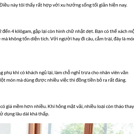
iều này tôi thấy rất hợp với xu hướng sống tối giản hiện nay.
 đến 4 kilôgam, gập lại còn hình chữ nhật dẹt. Bạn có thể xách m
kệ mà không tốn diện tích. Với người hay đi câu, cắm trại, đây là mó
 phụ khi có khách ngủ lại, làm chỗ nghỉ trưa cho nhân viên văn
Một món mà dùng được nhiều việc thì đồng tiền bỏ ra rất đáng.
ố có giá mềm hơn nhiều. Khi hỏng mặt vải, nhiều loại còn tháo thay
ử dụng lâu dài khá thấp.