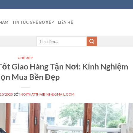
PHẨM
TIN TỨC GHẾ BỐ XẾP
LIÊN HỆ
Tìm
kiếm:
GHẾ XẾP
Tốt Giao Hàng Tận Nơi: Kinh Nghiệm
ọn Mua Bền Đẹp
/10/2025
BỞI
NOITHATTHAIBINH@GMAIL.COM