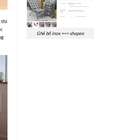
 thì
ộc
Ghế bố inox ==> shopee
ng